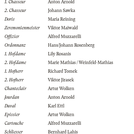
1. Chasseur
Anton Arnold
2. Chasseur
Johann Sawka
Doris
Maria Reining
Zeremonienmeister
Viktor Maiwald
Offizier
Alfred Muzzarelli
Ordonnanz
Hans/Johann Rosenberg
1. Hofdame
Lily Rosanis
2. Hofdame
Marie Mathias / Weinfeld-Mathias
1. Hofherr
Richard Tomek
2. Hofherr
Viktor Jirasek
Chanteclair
Artur Wolken
Jourdan
Anton Arnold
Duval
Karl Ettl
Epissier
Artur Wolken
Cartouche
Alfred Muzzarelli
Schliesser
Bernhard Lahis