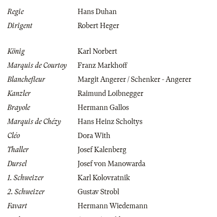
Regie
Hans Duhan
Dirigent
Robert Heger
König
Karl Norbert
Marquis de Courtoy
Franz Markhoff
Blanchefleur
Margit Angerer / Schenker - Angerer
Kanzler
Raimund Loibnegger
Brayole
Hermann Gallos
Marquis de Chézy
Hans Heinz Scholtys
Cléo
Dora With
Thaller
Josef Kalenberg
Dursel
Josef von Manowarda
1. Schweizer
Karl Kolovratnik
2. Schweizer
Gustav Strobl
Favart
Hermann Wiedemann