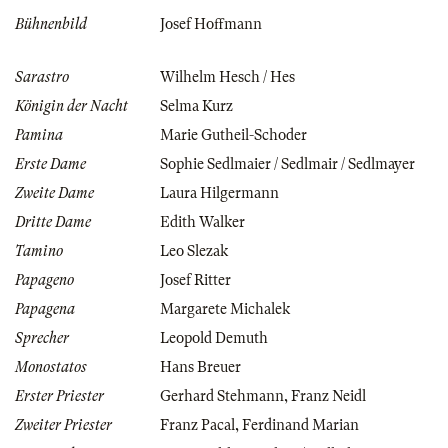
Bühnenbild
Josef Hoffmann
Sarastro
Wilhelm Hesch / Hes
Königin der Nacht
Selma Kurz
Pamina
Marie Gutheil-Schoder
Erste Dame
Sophie Sedlmaier / Sedlmair / Sedlmayer
Zweite Dame
Laura Hilgermann
Dritte Dame
Edith Walker
Tamino
Leo Slezak
Papageno
Josef Ritter
Papagena
Margarete Michalek
Sprecher
Leopold Demuth
Monostatos
Hans Breuer
Erster Priester
Gerhard Stehmann
,
Franz Neidl
Zweiter Priester
Franz Pacal
,
Ferdinand Marian