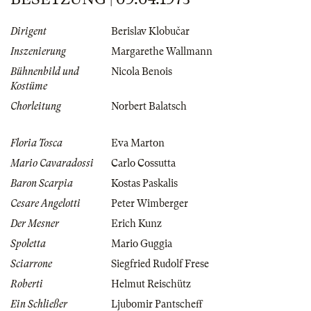
Dirigent
Berislav Klobučar
Inszenierung
Margarethe Wallmann
Bühnenbild und
Nicola Benois
Kostüme
Chorleitung
Norbert Balatsch
Floria Tosca
Eva Marton
Mario Cavaradossi
Carlo Cossutta
Baron Scarpia
Kostas Paskalis
Cesare Angelotti
Peter Wimberger
Der Mesner
Erich Kunz
Spoletta
Mario Guggia
Sciarrone
Siegfried Rudolf Frese
Roberti
Helmut Reischütz
Ein Schließer
Ljubomir Pantscheff