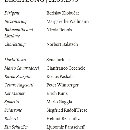
Dirigent
Berislav Klobučar
Inszenierung
Margarethe Wallmann
Bühnenbild und
Nicola Benois
Kostüme
Chorleitung
Norbert Balatsch
Floria Tosca
Sena Jurinac
Mario Cavaradossi
Gianfranco Cecchele
Baron Scarpia
Kostas Paskalis
Cesare Angelotti
Peter Wimberger
Der Mesner
Erich Kunz
Spoletta
Mario Guggia
Sciarrone
Siegfried Rudolf Frese
Roberti
Helmut Reischütz
Ein Schließer
Ljubomir Pantscheff