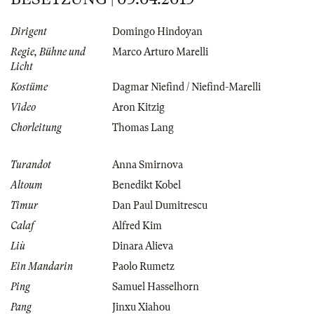
Dirigent
Domingo Hindoyan
Regie, Bühne und
Marco Arturo Marelli
Licht
Kostüme
Dagmar Niefind / Niefind-Marelli
Video
Aron Kitzig
Chorleitung
Thomas Lang
Turandot
Anna Smirnova
Altoum
Benedikt Kobel
Timur
Dan Paul Dumitrescu
Calaf
Alfred Kim
Liù
Dinara Alieva
Ein Mandarin
Paolo Rumetz
Ping
Samuel Hasselhorn
Pang
Jinxu Xiahou