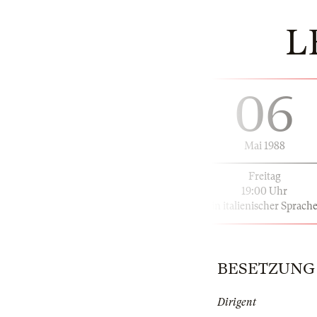
L
06
Mai 1988
Freitag
19:00 Uhr
in italienischer Sprach
BESETZUNG |
Dirigent