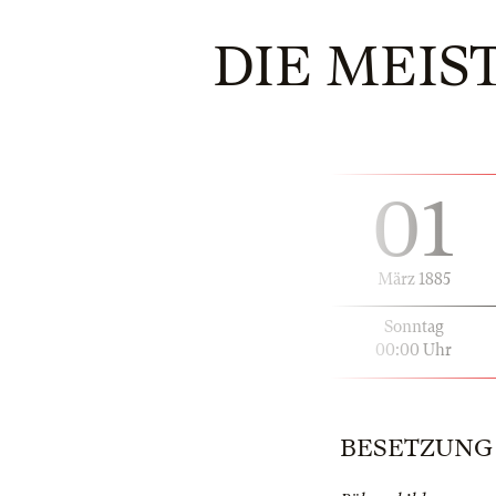
DIE MEIS
01
März 1885
Sonntag
00:00 Uhr
BESETZUNG | 