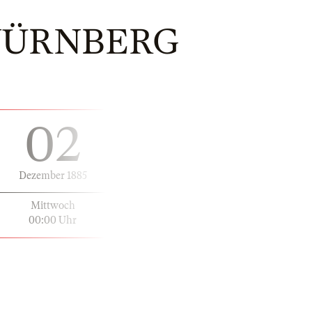
 NÜRNBERG
02
Dezember 1885
Mittwoch
00:00 Uhr