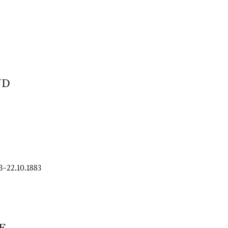
ND
3
–
22.10.1883
E