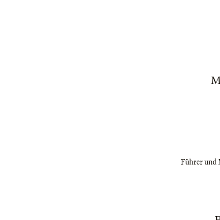
M
Führer und M