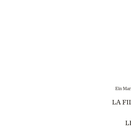
Ein Mari
LA F
L