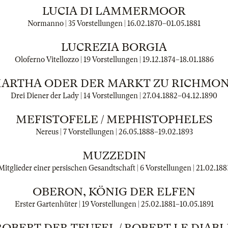
LUCIA DI LAMMERMOOR
Normanno | 35 Vorstellungen |
16.02.1870
–
01.05.1881
LUCREZIA BORGIA
Oloferno Vitellozzo | 19 Vorstellungen |
19.12.1874
–
18.01.1886
ARTHA ODER DER MARKT ZU RICHMO
Drei Diener der Lady | 14 Vorstellungen |
27.04.1882
–
04.12.1890
MEFISTOFELE / MEPHISTOPHELES
Nereus | 7 Vorstellungen |
26.05.1888
–
19.02.1893
MUZZEDIN
itglieder einer persischen Gesandtschaft | 6 Vorstellungen |
21.02.188
OBERON, KÖNIG DER ELFEN
Erster Gartenhüter | 19 Vorstellungen |
25.02.1881
–
10.05.1891
ROBERT DER TEUFEL / ROBERT LE DIABL