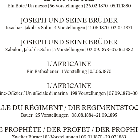
Ein Bote / Un messo | 56 Vorstellungen |
26.02.1870
–
05.11.1880
JOSEPH UND SEINE BRÜDER
Issachar, Jakob´s Sohn | 4 Vorstellungen |
11.06.1870
–
02.05.1871
JOSEPH UND SEINE BRÜDER
Zabulon, Jakob´s Sohn | 5 Vorstellungen |
02.09.1878
–
07.06.1882
L'AFRICAINE
Ein Rathsdiener | 1 Vorstellung |
05.06.1870
L'AFRICAINE
ne-Offizier / Un ufficiale di marina | 198 Vorstellungen |
07.09.1870
–
30
ILLE DU RÉGIMENT / DIE REGIMENTSTO
Bauer | 25 Vorstellungen |
08.08.1884
–
21.09.1895
E PROPHÈTE / DER PROFET / DER PROPH
Zweiter Bürger | 83 Vorstellungen |
09.01.1870
–
29.07.1883