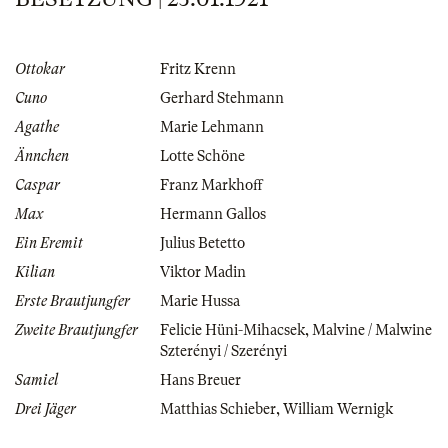
Ottokar
Fritz Krenn
Cuno
Gerhard Stehmann
Agathe
Marie Lehmann
Ännchen
Lotte Schöne
Caspar
Franz Markhoff
Max
Hermann Gallos
Ein Eremit
Julius Betetto
Kilian
Viktor Madin
Erste Brautjungfer
Marie Hussa
Zweite Brautjungfer
Felicie Hüni-Mihacsek
,
Malvine / Malwine
Szterényi / Szerényi
Samiel
Hans Breuer
Drei Jäger
Matthias Schieber
,
William Wernigk