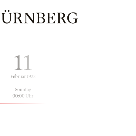
 NÜRNBERG
11
Februar 1923
Sonntag
00:00 Uhr