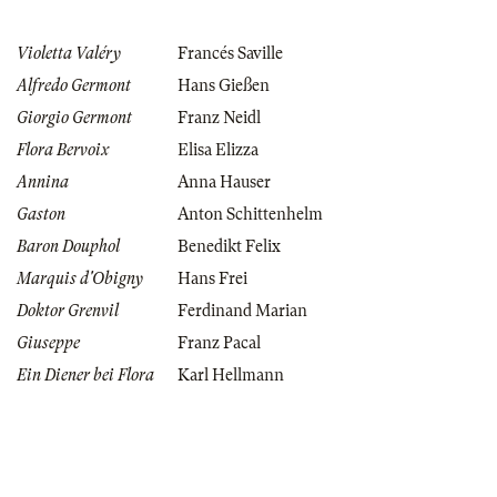
Violetta Valéry
Francés Saville
Alfredo Germont
Hans Gießen
Giorgio Germont
Franz Neidl
Flora Bervoix
Elisa Elizza
Annina
Anna Hauser
Gaston
Anton Schittenhelm
Baron Douphol
Benedikt Felix
Marquis d'Obigny
Hans Frei
Doktor Grenvil
Ferdinand Marian
Giuseppe
Franz Pacal
Ein Diener bei Flora
Karl Hellmann