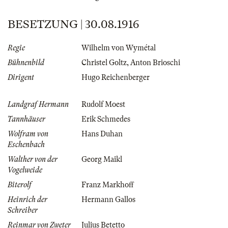
BESETZUNG | 30.08.1916
Regie
Wilhelm von Wymétal
Bühnenbild
Christel Goltz
,
Anton Brioschi
Dirigent
Hugo Reichenberger
Landgraf Hermann
Rudolf Moest
Tannhäuser
Erik Schmedes
Wolfram von
Hans Duhan
Eschenbach
Walther von der
Georg Maikl
Vogelweide
Biterolf
Franz Markhoff
Heinrich der
Hermann Gallos
Schreiber
Reinmar von Zweter
Julius Betetto