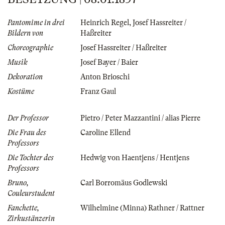
Pantomime in drei
Heinrich Regel
,
Josef Hassreiter /
Bildern von
Haßreiter
Choreographie
Josef Hassreiter / Haßreiter
Musik
Josef Bayer / Baier
Dekoration
Anton Brioschi
Kostüme
Franz Gaul
Der Professor
Pietro / Peter Mazzantini / alias Pierre
Die Frau des
Caroline Ellend
Professors
Die Tochter des
Hedwig von Haentjens / Hentjens
Professors
Bruno,
Carl Borromäus Godlewski
Couleurstudent
Fanchette,
Wilhelmine (Minna) Rathner / Rattner
Zirkustänzerin