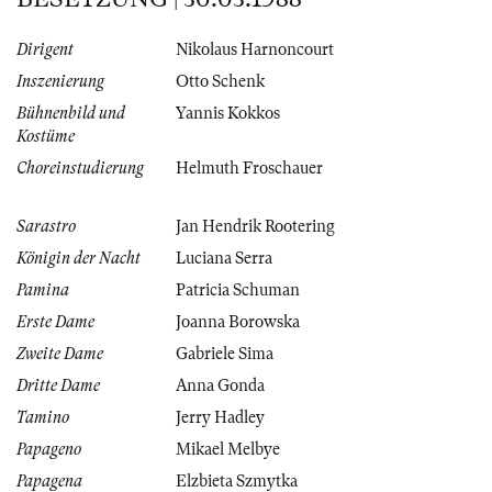
Dirigent
Nikolaus Harnoncourt
Inszenierung
Otto Schenk
Bühnenbild und
Yannis Kokkos
Kostüme
Choreinstudierung
Helmuth Froschauer
Sarastro
Jan Hendrik Rootering
Königin der Nacht
Luciana Serra
Pamina
Patricia Schuman
Erste Dame
Joanna Borowska
Zweite Dame
Gabriele Sima
Dritte Dame
Anna Gonda
Tamino
Jerry Hadley
Papageno
Mikael Melbye
Papagena
Elzbieta Szmytka