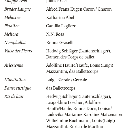
Knappe Troll
Julius Price
Bruder Langue
Alfred Franz Eugen Caron / Charon
Melusine
Katharina Abel
Plantine
Camilla Pagliero
Meliora
N.N. Rosa
Nymphalba
Emma Graselli
Valse des Fleurs
Hedwig Schläger (Lautenschläger)
,
Damen des Corps de ballet
Arlesienne
Adolfine Hauffe/Haufe
,
Louis (Luigi)
Mazzantini
,
das Ballettcorps
L'invitation
Luigia Cerale / Cereale
Danse rustique
das Ballettcorps
Pas de huit
Hedwig Schläger (Lautenschläger)
,
Leopoldine Löscher
,
Adolfine
Hauffe/Haufe
,
Emma Doré
,
Louise /
Ludovika Marianne Karoline Matzenauer
,
Wilhelmine Buchmann
,
Louis (Luigi)
Mazzantini
,
Enrico de Martino