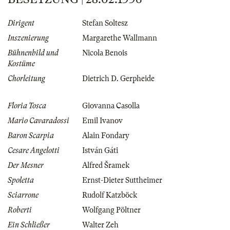
Dirigent
Stefan Soltesz
Inszenierung
Margarethe Wallmann
Bühnenbild und
Nicola Benois
Kostüme
Chorleitung
Dietrich D. Gerpheide
Floria Tosca
Giovanna Casolla
Mario Cavaradossi
Emil Ivanov
Baron Scarpia
Alain Fondary
Cesare Angelotti
István Gáti
Der Mesner
Alfred Šramek
Spoletta
Ernst-Dieter Suttheimer
Sciarrone
Rudolf Katzböck
Roberti
Wolfgang Pöltner
Ein Schließer
Walter Zeh