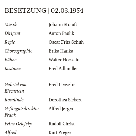
BESETZUNG | 02.03.1954
Musik
Johann Strauß
Dirigent
Anton Paulik
Regie
Oscar Fritz Schuh
Choreographie
Erika Hanka
Bühne
Walter Hoesslin
Kostüme
Fred Adlmüller
Gabriel von
Fred Liewehr
Eisenstein
Rosalinde
Dorothea Siebert
Gefängnisdirektor
Alfred Jerger
Frank
Prinz Orlofsky
Rudolf Christ
Alfred
Kurt Preger