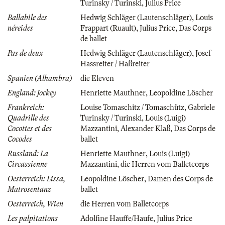
Turinsky / Turinski
,
Julius Price
Ballabile des
Hedwig Schläger (Lautenschläger)
,
Louis
néreides
Frappart (Ruault)
,
Julius Price
,
Das Corps
de ballet
Pas de deux
Hedwig Schläger (Lautenschläger)
,
Josef
Hassreiter / Haßreiter
Spanien (Alhambra)
die Eleven
England: Jockey
Henriette Mauthner
,
Leopoldine Löscher
Frankreich:
Louise Tomaschitz / Tomaschütz
,
Gabriele
Quadrille des
Turinsky / Turinski
,
Louis (Luigi)
Cocottes et des
Mazzantini
,
Alexander Klaß
,
Das Corps de
Cocodes
ballet
Russland: La
Henriette Mauthner
,
Louis (Luigi)
Circassienne
Mazzantini
,
die Herren vom Balletcorps
Oesterreich: Lissa,
Leopoldine Löscher
,
Damen des Corps de
Matrosentanz
ballet
Oesterreich, Wien
die Herren vom Balletcorps
Les palpitations
Adolfine Hauffe/Haufe
,
Julius Price