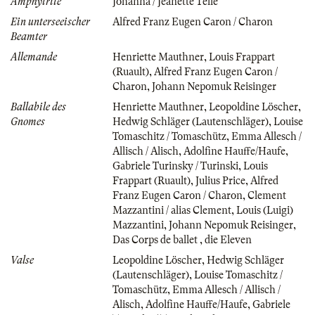
Amphytrite
Johanna / Jeanette Telle
Ein unterseeischer
Alfred Franz Eugen Caron / Charon
Beamter
Allemande
Henriette Mauthner
,
Louis Frappart
(Ruault)
,
Alfred Franz Eugen Caron /
Charon
,
Johann Nepomuk Reisinger
Ballabile des
Henriette Mauthner
,
Leopoldine Löscher
,
Gnomes
Hedwig Schläger (Lautenschläger)
,
Louise
Tomaschitz / Tomaschütz
,
Emma Allesch /
Allisch / Alisch
,
Adolfine Hauffe/Haufe
,
Gabriele Turinsky / Turinski
,
Louis
Frappart (Ruault)
,
Julius Price
,
Alfred
Franz Eugen Caron / Charon
,
Clement
Mazzantini / alias Clement
,
Louis (Luigi)
Mazzantini
,
Johann Nepomuk Reisinger
,
Das Corps de ballet
,
die Eleven
Valse
Leopoldine Löscher
,
Hedwig Schläger
(Lautenschläger)
,
Louise Tomaschitz /
Tomaschütz
,
Emma Allesch / Allisch /
Alisch
,
Adolfine Hauffe/Haufe
,
Gabriele