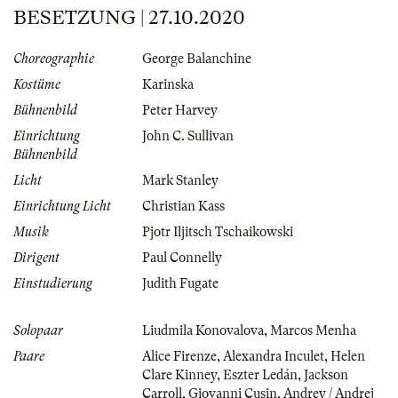
BESETZUNG | 27.10.2020
Choreographie
George Balanchine
Kostüme
Karinska
Bühnenbild
Peter Harvey
Einrichtung
John C. Sullivan
Bühnenbild
Licht
Mark Stanley
Einrichtung Licht
Christian Kass
Musik
Pjotr Iljitsch Tschaikowski
Dirigent
Paul Connelly
Einstudierung
Judith Fugate
Solopaar
Liudmila Konovalova
,
Marcos Menha
Paare
Alice Firenze
,
Alexandra Inculet
,
Helen
Clare Kinney
,
Eszter Ledán
,
Jackson
Carroll
,
Giovanni Cusin
,
Andrey / Andrej