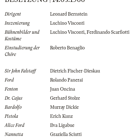
Dirigent
Leonard Bernstein
Inszenierung
Luchino Visconti
Bühnenbilder und
Luchino Visconti
,
Ferdinando Scarfiotti
Kostüme
Einstudierung der
Roberto Benaglio
Chöre
Sir John Falstaff
Dietrich Fischer-Dieskau
Ford
Rolando Panerai
Fenton
Juan Oncina
Dr. Cajus
Gerhard Stolze
Bardolfo
Murray Dickie
Pistola
Erich Kunz
Alice Ford
Ilva Ligabue
Nannetta
Graziella Sciutti