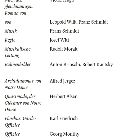
Nach dem
Victor Hugo
gleichnamigen
Roman von
von
Leopold Wilk
,
Franz Schmidt
Musik
Franz Schmidt
Regie
Josef Witt
Musikalische
Rudolf Moralt
Leitung
Bühnenbilder
Anton Brioschi
,
Robert Kautsky
Archidiakonus von
Alfred Jerger
Notre Dame
Quasimodo, der
Herbert Alsen
Glöckner von Notre
Dame
Phoebus, Garde-
Karl Friedrich
Offizier
Offizier
Georg Monthy