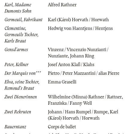
Karl, Madame
Alfred Rathner
Dumonts Sohn
Germeuil, Fabrikant
Karl (Károl) Horvath / Horwath
Clementine,
Hedwig von Haentjens / Hentjens
Germeuils Tochter,
Karls Braut
Gensd'armes
Vinzenz / Vincenzio Nunzianti /
Nunziante
,
Johann Ring
Peter, Kellner
Josef Anton Klaß / Klahs
Der Marquis von***
Pietro / Peter Mazzantini / alias Pierre
Elva, seine Tochter,
Emma Graselli
Remoud's Braut
Zwei Dienerinnen
Wilhelmine (Minna) Rathner / Rattner
,
Franziska / Fanny Well
Zwei Rekruten
Johann / Hans Rumpel / Rumpe
,
Karl
(Károl) Horvath / Horwath
Bauerntanz
Corps de ballet