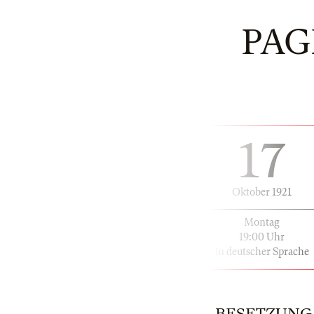
PAG
17
Oktober 1921
Montag
19:00 Uhr
in deutscher Sprache
BESETZUNG | 