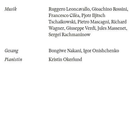
Musik
Ruggero Leoncavallo
,
Gioachino Rossini
,
Francesco Cilèa
,
Pjotr Iljitsch
Tschaikowski
,
Pietro Mascagni
,
Richard
Wagner
,
Giuseppe Verdi
,
Jules Massenet
,
Sergei Rachmaninow
Gesang
Bongiwe Nakani
,
Igor Onishchenko
Pianistin
Kristin Okerlund