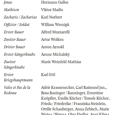
Jonas
Hermann Gallos
Mathisen
Viktor Madin
Zacharie / Zacharias
Karl Norbert
Offizier / Soldat
William Wernigk
Erster Bauer
Alfred Muzzarelli
Zweiter Bauer
Artur Wolken
Dritter Bauer
Anton Arnold
Erster Sängerknabe
Aenne Michalsky
Zweiter
Marie Weinfeld-Mathias
Sängerknabe
Erster
Karl Ettl
Kriegshauptmann
Valse et Pas de la
Adele Krausenecker
,
Carl Raimund jun.
,
Redowa
Rosa Raninger / Ranninger
,
Ernestine
Knöpfler
,
Emilie Köcher / Tomek-Köcher
,
Frieda / Friederike / Franziska Steinlein
,
Ottilie Schauberger
,
Anna Zebisch
,
Marie
Wojna / Woyna
,
Olga Fiedler
,
Anni Klima
,