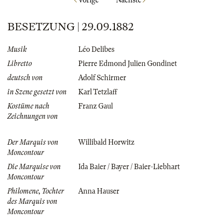
Vorige
Nächste
BESETZUNG | 29.09.1882
Musik
Léo Delibes
Libretto
Pierre Edmond Julien Gondinet
deutsch von
Adolf Schirmer
in Szene gesetzt von
Karl Tetzlaff
Kostüme nach
Franz Gaul
Zeichnungen von
Der Marquis von
Willibald Horwitz
Moncontour
Die Marquise von
Ida Baier / Bayer / Baier-Liebhart
Moncontour
Philomene, Tochter
Anna Hauser
des Marquis von
Moncontour