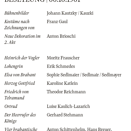
Bühnenbilder
Johann Kautzky / Kauzki
Kostüme nach
Franz Gaul
Zeichnungen von
Neue Dekoration im
Anton Brioschi
2. Akt
Heinrich der Vogler
Moritz Frauscher
Lohengrin
Erik Schmedes
Elsa von Brabant
Sophie Sedlmaier / Sedlmair / Sedlmayer
Herzog Gottfried
Karoline Katlein
Friedrich von
Theodor Reichmann
Telramund
Ortrud
Luise Kaulich-Lazarich
Der Heerrufer des
Gerhard Stehmann
Königs
Vier brabantische
Anton Schittenhelm
,
Hans Breuer
,