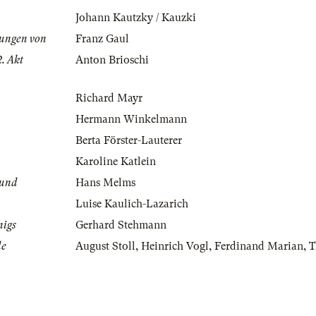
Johann Kautzky / Kauzki
ungen von
Franz Gaul
. Akt
Anton Brioschi
Richard Mayr
Hermann Winkelmann
Berta Förster-Lauterer
Karoline Katlein
mund
Hans Melms
Luise Kaulich-Lazarich
nigs
Gerhard Stehmann
le
August Stoll
,
Heinrich Vogl
,
Ferdinand Marian
,
T