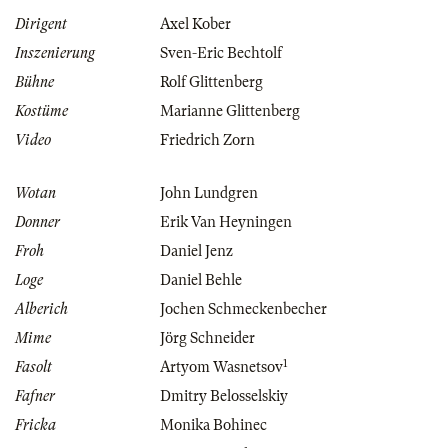
Dirigent
Axel Kober
Inszenierung
Sven-Eric Bechtolf
Bühne
Rolf Glittenberg
Kostüme
Marianne Glittenberg
Video
Friedrich Zorn
Wotan
John Lundgren
Donner
Erik Van Heyningen
Froh
Daniel Jenz
Loge
Daniel Behle
Alberich
Jochen Schmeckenbecher
Mime
Jörg Schneider
1
Fasolt
Artyom Wasnetsov
Fafner
Dmitry Belosselskiy
Fricka
Monika Bohinec