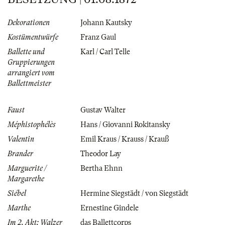
Dekorationen
Johann Kautsky
Kostümentwürfe
Franz Gaul
Ballette und
Karl / Carl Telle
Gruppierungen
arrangiert vom
Ballettmeister
Faust
Gustav Walter
Méphistophélès
Hans / Giovanni Rokitansky
Valentin
Emil Kraus / Krauss / Krauß
Brander
Theodor Lay
Marguerite /
Bertha Ehnn
Margarethe
Siébel
Hermine Siegstädt / von Siegstädt
Marthe
Ernestine Gindele
Im 2. Akt: Walzer
das Ballettcorps