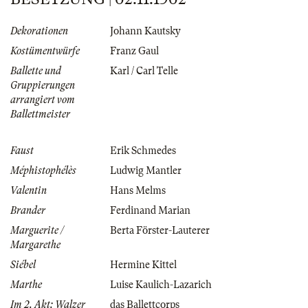
Dekorationen
Johann Kautsky
Kostümentwürfe
Franz Gaul
Ballette und
Karl / Carl Telle
Gruppierungen
arrangiert vom
Ballettmeister
Faust
Erik Schmedes
Méphistophélès
Ludwig Mantler
Valentin
Hans Melms
Brander
Ferdinand Marian
Marguerite /
Berta Förster-Lauterer
Margarethe
Siébel
Hermine Kittel
Marthe
Luise Kaulich-Lazarich
Im 2. Akt: Walzer
das Ballettcorps