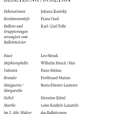
Dekorationen
Johann Kautsky
Kostümentwürfe
Franz Gaul
Ballette und
Karl / Carl Telle
Gruppierungen
arrangiert vom
Ballettmeister
Faust
Leo Slezak
Méphistophélès
Wilhelm Hesch / Hes
Valentin
Hans Melms
Brander
Ferdinand Marian
Marguerite /
Berta Förster-Lauterer
Margarethe
Siébel
Hermine Kittel
Marthe
Luise Kaulich-Lazarich
Im 2. Akt: Walzer
das Ballettcorps