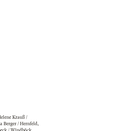
elene Krauß /
ia Berger / Hernfeld
,
beck / Windböck
,