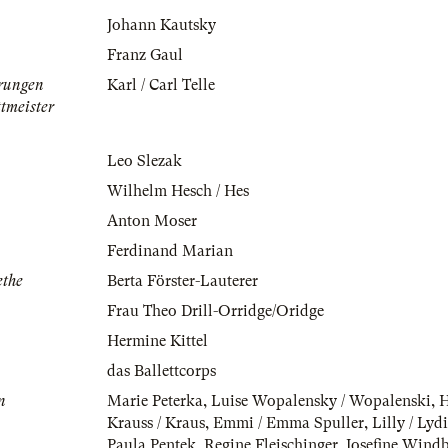
Johann Kautsky
Franz Gaul
erungen
Karl / Carl Telle
ttmeister
Leo Slezak
Wilhelm Hesch / Hes
Anton Moser
Ferdinand Marian
ethe
Berta Förster-Lauterer
Frau Theo Drill-Orridge/Oridge
Hermine Kittel
das Ballettcorps
n
Marie Peterka
,
Luise Wopalensky / Wopalenski
,
H
Krauss / Kraus
,
Emmi / Emma Spuller
,
Lilly / Lyd
Paula Pentek
,
Regine Fleischinger
,
Josefine Wind