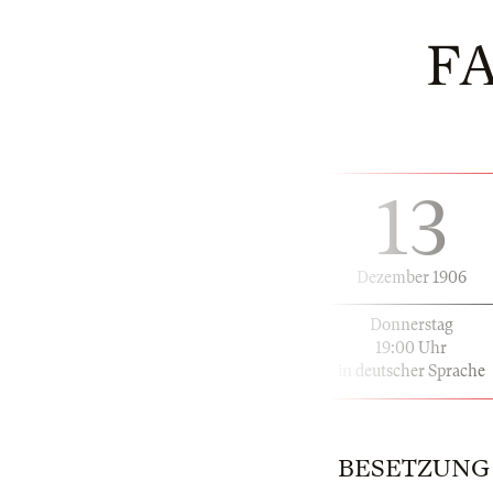
F
13
Dezember 1906
Donnerstag
19:00 Uhr
in deutscher Sprache
BESETZUNG | 