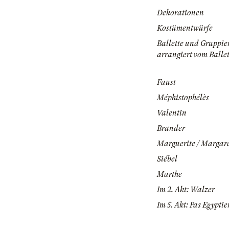
Dekorationen
Kostümentwürfe
Ballette und Gruppi
arrangiert vom Balle
Faust
Méphistophélès
Valentin
Brander
Marguerite / Margar
Siébel
Marthe
Im 2. Akt: Walzer
Im 5. Akt: Pas Egyptie