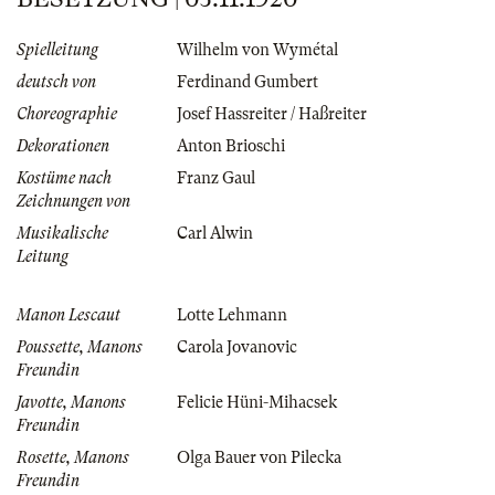
Spielleitung
Wilhelm von Wymétal
deutsch von
Ferdinand Gumbert
Choreographie
Josef Hassreiter / Haßreiter
Dekorationen
Anton Brioschi
Kostüme nach
Franz Gaul
Zeichnungen von
Musikalische
Carl Alwin
Leitung
Manon Lescaut
Lotte Lehmann
Poussette, Manons
Carola Jovanovic
Freundin
Javotte, Manons
Felicie Hüni-Mihacsek
Freundin
Rosette, Manons
Olga Bauer von Pilecka
Freundin