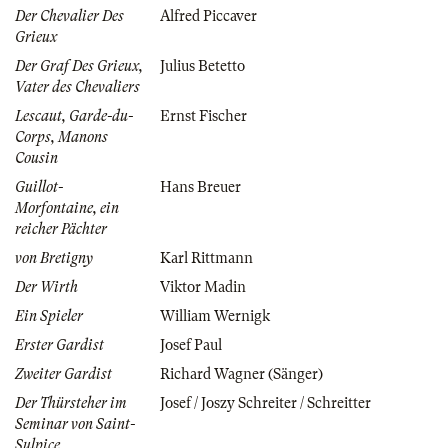
Der Chevalier Des
Alfred Piccaver
Grieux
Der Graf Des Grieux,
Julius Betetto
Vater des Chevaliers
Lescaut, Garde-du-
Ernst Fischer
Corps, Manons
Cousin
Guillot-
Hans Breuer
Morfontaine, ein
reicher Pächter
von Bretigny
Karl Rittmann
Der Wirth
Viktor Madin
Ein Spieler
William Wernigk
Erster Gardist
Josef Paul
Zweiter Gardist
Richard Wagner (Sänger)
Der Thürsteher im
Josef / Joszy Schreiter / Schreitter
Seminar von Saint-
Sulpice