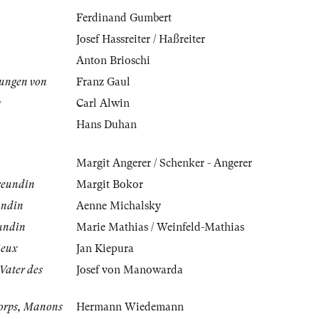
Ferdinand Gumbert
Josef Hassreiter / Haßreiter
Anton Brioschi
ungen von
Franz Gaul
g
Carl Alwin
Hans Duhan
Margit Angerer / Schenker - Angerer
reundin
Margit Bokor
undin
Aenne Michalsky
undin
Marie Mathias / Weinfeld-Mathias
ieux
Jan Kiepura
Vater des
Josef von Manowarda
orps, Manons
Hermann Wiedemann