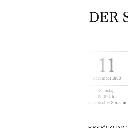
DER 
11
Dezember 1880
Samstag
19:00 Uhr
in deutscher Sprache
BESETZUNG | 