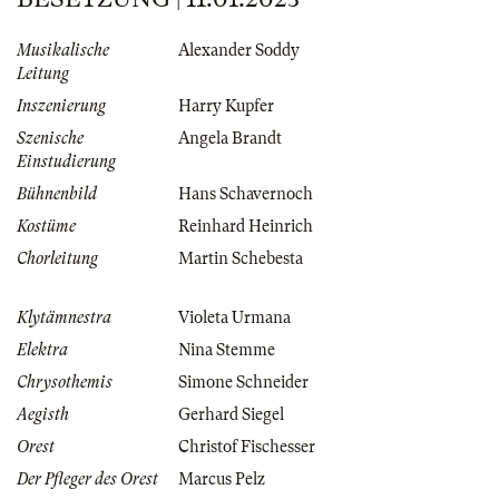
Musikalische
Alexander Soddy
Leitung
Inszenierung
Harry Kupfer
Szenische
Angela Brandt
Einstudierung
Bühnenbild
Hans Schavernoch
Kostüme
Reinhard Heinrich
Chorleitung
Martin Schebesta
Klytämnestra
Violeta Urmana
Elektra
Nina Stemme
Chrysothemis
Simone Schneider
Aegisth
Gerhard Siegel
Orest
Christof Fischesser
Der Pfleger des Orest
Marcus Pelz