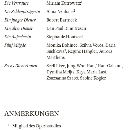
1
Die Vertraute
Miriam Kutrowatz
2
Die Schleppträgerin
Alma Neuhaus
Ein junger Diener
Robert Bartneck
Ein alter Diener
Dan Paul Dumitrescu
Die Aufseherin
Stephanie Houtzeel
Fünf Mägde
Monika Bohinec
,
Szilvia Vörös
,
Daria
3
Sushkova
,
Regine Hangler
,
Aurora
Marthens
Sechs Dienerinnen
Seçil Ilker
,
Jung-Won Han / Han-Gallaun
,
Dymfna Meijts
,
Kaya Maria Last
,
Zsuzsanna Szabó
,
Sabine Kogler
ANMERKUNGEN
1
Mitglied des Opernstudios