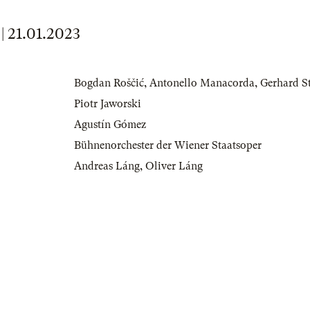
21.01.2023
Bogdan Roščić
,
Antonello Manacorda
,
Gerhard S
Piotr Jaworski
Agustín Gómez
Bühnenorchester der Wiener Staatsoper
Andreas Láng
,
Oliver Láng