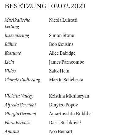
BESETZUNG | 09.02.2023
Musikalische
Nicola Luisotti
Leitung
Inszenierung
Simon Stone
Bühne
Bob Cousins
Kostüme
Alice Babidge
Licht
James Farncombe
Video
Zakk Hein
Choreinstudierung
Martin Schebesta
Violetta Valéry
Kristina Mkhitaryan
Alfredo Germont
Dmytro Popov
Giorgio Germont
Amartuvshin Enkhbat
1
Flora Bervoix
Daria Sushkova
Annina
Noa Beinart