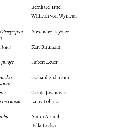
Bernhard Tittel
Wilhelm von Wymétal
 Obergespan
Alexander Haydter
es
licher
Karl Rittmann
 junger
Hubert Leuer
reicher
Gerhard Stehmann
Banate
ter
Carola Jovanovic
n im Hause
Jenny Pohlner
 Sohn
Anton Arnold
Bella Paalen