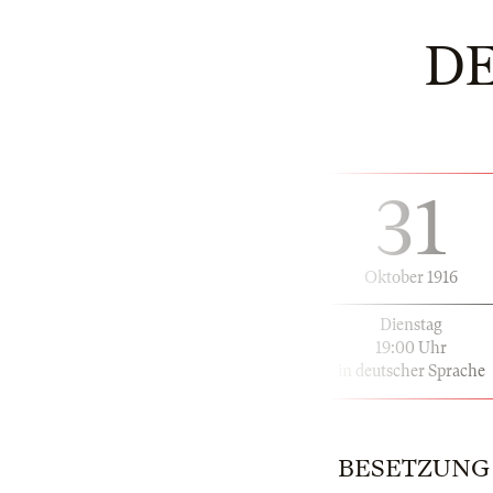
D
31
Oktober 1916
Dienstag
19:00 Uhr
in deutscher Sprache
BESETZUNG | 