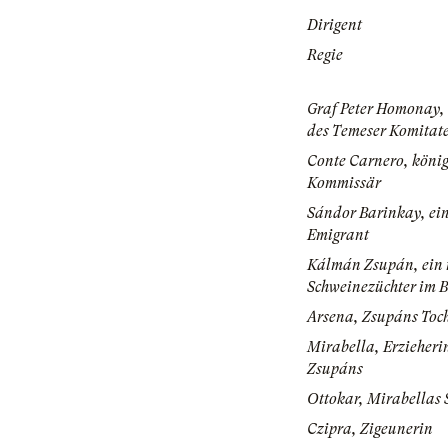
Dirigent
Regie
Graf Peter Homonay,
des Temeser Komitat
Conte Carnero, könig
Kommissär
Sándor Barinkay, ein
Emigrant
Kálmán Zsupán, ein 
Schweinezüchter im 
Arsena, Zsupáns Toch
Mirabella, Erzieheri
Zsupáns
Ottokar, Mirabellas
Czipra, Zigeunerin