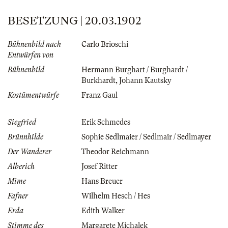
BESETZUNG | 20.03.1902
Bühnenbild nach
Carlo Brioschi
Entwürfen von
Bühnenbild
Hermann Burghart / Burghardt /
Burkhardt
,
Johann Kautsky
Kostümentwürfe
Franz Gaul
Siegfried
Erik Schmedes
Brünnhilde
Sophie Sedlmaier / Sedlmair / Sedlmayer
Der Wanderer
Theodor Reichmann
Alberich
Josef Ritter
Mime
Hans Breuer
Fafner
Wilhelm Hesch / Hes
Erda
Edith Walker
Stimme des
Margarete Michalek