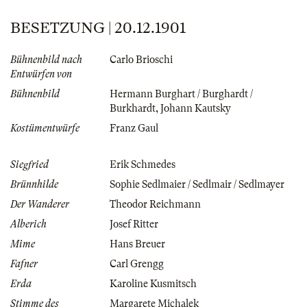
BESETZUNG | 20.12.1901
Bühnenbild nach
Carlo Brioschi
Entwürfen von
Bühnenbild
Hermann Burghart / Burghardt /
Burkhardt
,
Johann Kautsky
Kostümentwürfe
Franz Gaul
Siegfried
Erik Schmedes
Brünnhilde
Sophie Sedlmaier / Sedlmair / Sedlmayer
Der Wanderer
Theodor Reichmann
Alberich
Josef Ritter
Mime
Hans Breuer
Fafner
Carl Grengg
Erda
Karoline Kusmitsch
Stimme des
Margarete Michalek