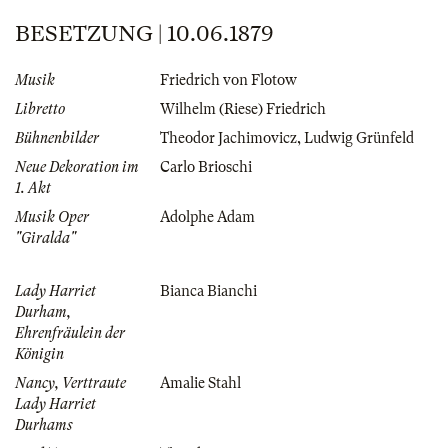
BESETZUNG | 10.06.1879
Musik
Friedrich von Flotow
Libretto
Wilhelm (Riese) Friedrich
Bühnenbilder
Theodor Jachimovicz
,
Ludwig Grünfeld
Neue Dekoration im
Carlo Brioschi
1. Akt
Musik Oper
Adolphe Adam
"Giralda"
Lady Harriet
Bianca Bianchi
Durham,
Ehrenfräulein der
Königin
Nancy, Verttraute
Amalie Stahl
Lady Harriet
Durhams