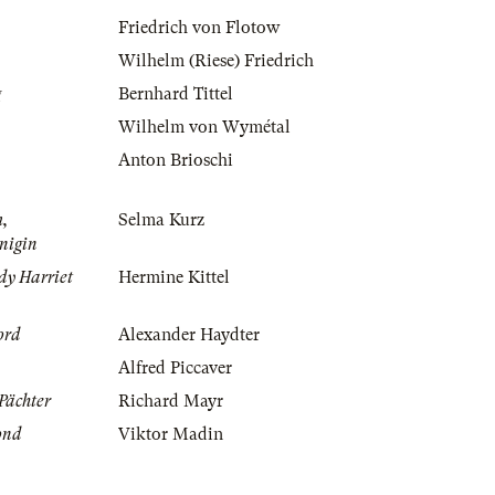
Friedrich von Flotow
Wilhelm (Riese) Friedrich
g
Bernhard Tittel
Wilhelm von Wymétal
Anton Brioschi
m,
Selma Kurz
nigin
dy Harriet
Hermine Kittel
ord
Alexander Haydter
Alfred Piccaver
 Pächter
Richard Mayr
ond
Viktor Madin