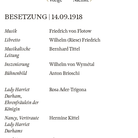
Vorige
Nächste
BESETZUNG | 14.09.1918
Musik
Friedrich von Flotow
Libretto
Wilhelm (Riese) Friedrich
Musikalische
Bernhard Tittel
Leitung
Inszenierung
Wilhelm von Wymétal
Bühnenbild
Anton Brioschi
Lady Harriet
Rosa Ader-Trigona
Durham,
Ehrenfräulein der
Königin
Nancy, Verttraute
Hermine Kittel
Lady Harriet
Durhams