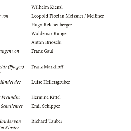
Wilhelm Kienzl
g von
Leopold Florian Meissner / Meißner
Hugo Reichenberger
Woldemar Runge
Anton Brioschi
ungen von
Franz Gaul
ziär (Pfleger)
Franz Markhoff
r
Mündel des
Luise Helletsgruber
 Freundin
Hermine Kittel
 Schullehrer
Emil Schipper
 Bruder von
Richard Tauber
im Kloster