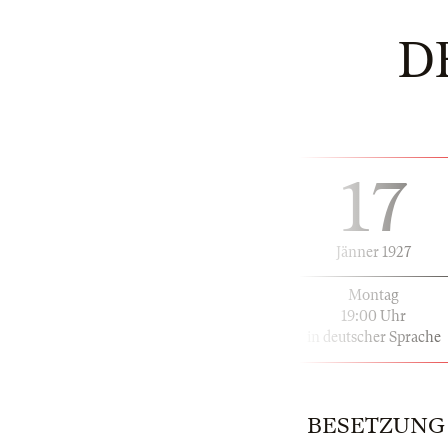
D
17
Jänner 1927
Montag
19:00 Uhr
in deutscher Sprache
BESETZUNG |