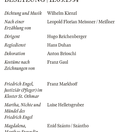
Dichtung und Musik
Wilhelm Kienzl
Nach einer
Leopold Florian Meissner / Meißner
Erzählung von
Dirigent
Hugo Reichenberger
Regiedienst
Hans Duhan
Dekoration
Anton Brioschi
Kostüme nach
Franz Gaul
Zeichnungen von
Friedrich Engel,
Franz Markhoff
Justiziär (Pfleger) im
Kloster St. Othmar
Martha, Nichte und
Luise Helletsgruber
Mündel des
Friedrich Engel
Magdalena,
Enid Szánto / Szántho