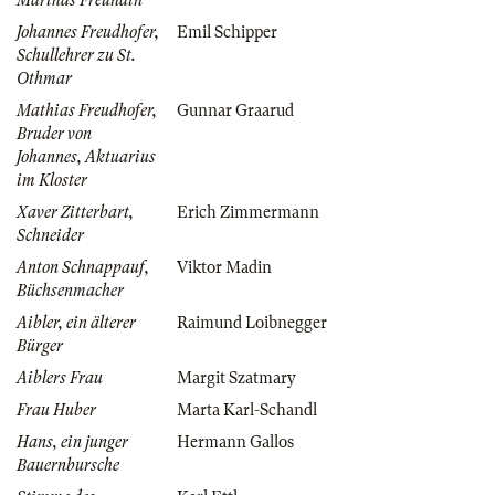
Marthas Freundin
Johannes Freudhofer,
Emil Schipper
Schullehrer zu St.
Othmar
Mathias Freudhofer,
Gunnar Graarud
Bruder von
Johannes, Aktuarius
im Kloster
Xaver Zitterbart,
Erich Zimmermann
Schneider
Anton Schnappauf,
Viktor Madin
Büchsenmacher
Aibler, ein älterer
Raimund Loibnegger
Bürger
Aiblers Frau
Margit Szatmary
Frau Huber
Marta Karl-Schandl
Hans, ein junger
Hermann Gallos
Bauernbursche