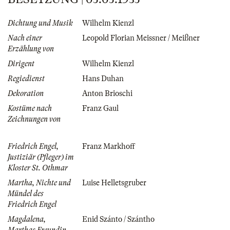
Dichtung und Musik
Wilhelm Kienzl
Nach einer
Leopold Florian Meissner / Meißner
Erzählung von
Dirigent
Wilhelm Kienzl
Regiedienst
Hans Duhan
Dekoration
Anton Brioschi
Kostüme nach
Franz Gaul
Zeichnungen von
Friedrich Engel,
Franz Markhoff
Justiziär (Pfleger) im
Kloster St. Othmar
Martha, Nichte und
Luise Helletsgruber
Mündel des
Friedrich Engel
Magdalena,
Enid Szánto / Szántho