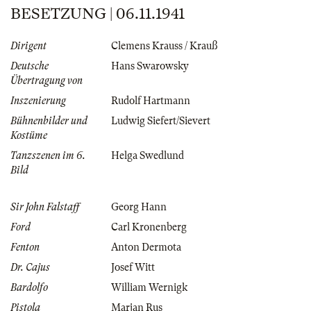
BESETZUNG | 06.11.1941
Dirigent
Clemens Krauss / Krauß
Deutsche
Hans Swarowsky
Übertragung von
Inszenierung
Rudolf Hartmann
Bühnenbilder und
Ludwig Siefert/Sievert
Kostüme
Tanzszenen im 6.
Helga Swedlund
Bild
Sir John Falstaff
Georg Hann
Ford
Carl Kronenberg
Fenton
Anton Dermota
Dr. Cajus
Josef Witt
Bardolfo
William Wernigk
Pistola
Marjan Rus