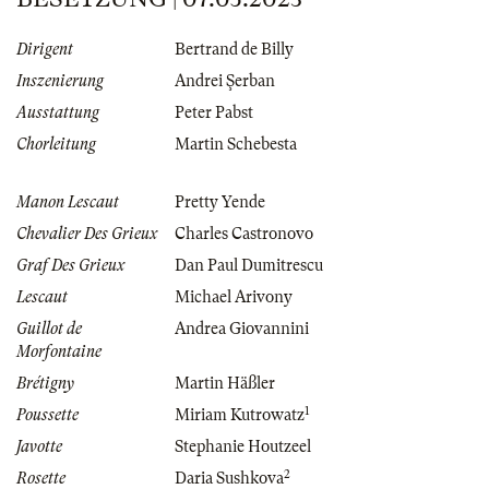
Dirigent
Bertrand de Billy
Inszenierung
Andrei Şerban
Ausstattung
Peter Pabst
Chorleitung
Martin Schebesta
Manon Lescaut
Pretty Yende
Chevalier Des Grieux
Charles Castronovo
Graf Des Grieux
Dan Paul Dumitrescu
Lescaut
Michael Arivony
Guillot de
Andrea Giovannini
Morfontaine
Brétigny
Martin Häßler
1
Poussette
Miriam Kutrowatz
Javotte
Stephanie Houtzeel
2
Rosette
Daria Sushkova